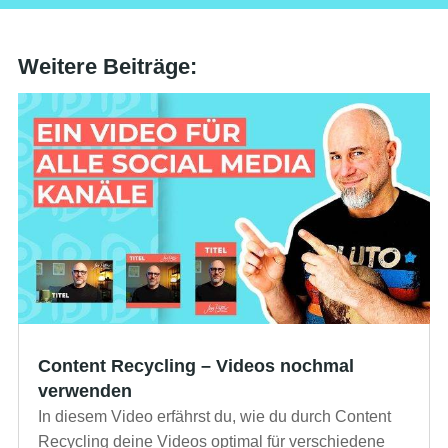
Weitere Beiträge:
Content Recycling – Videos nochmal
verwenden
In diesem Video erfährst du, wie du durch Content
Recycling deine Videos optimal für verschiedene