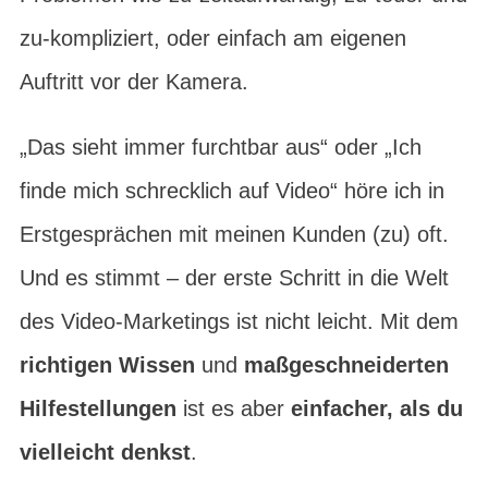
zu-kompliziert, oder einfach am eigenen
Auftritt vor der Kamera.
„Das sieht immer furchtbar aus“ oder „Ich
finde mich schrecklich auf Video“ höre ich in
Erstgesprächen mit meinen Kunden (zu) oft.
Und es stimmt – der erste Schritt in die Welt
des Video-Marketings ist nicht leicht. Mit dem
richtigen Wissen
und
maßgeschneiderten
Hilfestellungen
ist es aber
einfacher, als du
vielleicht denkst
.