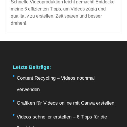
Schnelle Videoproduktion leicht gemacht! Entdecke
meine 6 effizienten Tipps, um Videos zügig und
qualitativ zu erstellen. Zeit sparen und besser
drehen!
Letzte Beiträge:
Content Recycling – Videos nochmal
verwenden
Grafiken für Videos online mit Canva erstellen
Videos schneller erstellen – 6 Tipps für die