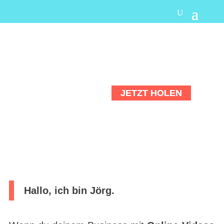
SO MACHST DU SOFORT
BESSERE VIDEOS MIT
DEM SMARTPHONE
JETZT HOLEN
Hallo, ich bin Jörg.