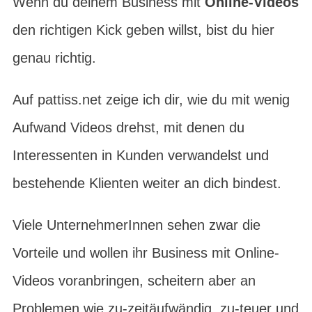
Wenn du deinem Business mit
Online-Videos
den richtigen Kick geben willst, bist du hier
genau richtig.
Auf pattiss.net zeige ich dir, wie du mit wenig
Aufwand Videos drehst, mit denen du
Interessenten in Kunden verwandelst und
bestehende Klienten weiter an dich bindest.
Viele UnternehmerInnen sehen zwar die
Vorteile und wollen ihr Business mit Online-
Videos voranbringen, scheitern aber an
Problemen wie zu-zeitäufwändig, zu-teuer und